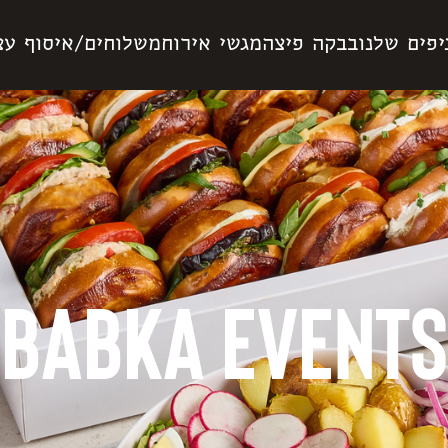
יפים שלנו
בבקה פיצה
מגשי אירוח
משלוחים/איסוף עצ
BABKA EVENTS