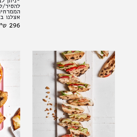
*ניתן ל
להסיר/לה
הממרחים
אצלנו ב
296 ש"ח