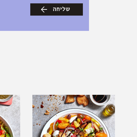
חודש
לוכסן
שנה