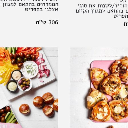
בקש
הממרחים בהתאם למגוון ה
וריד/לשנות את סוגי
אצלנו בתפריט
 בהתאם למגוון הקיים
תפריט
306 ש"ח