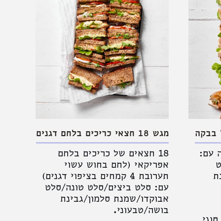
מגש 18 חצאי כריכים בלחם דגנים
 עם:
18 חצאים של כריכים בלחם
ט
אפריקאי (לחם בחוש עשוי
ת
תערובת 4 קמחים בציפוי דגנים)
עם: סלט ביצים/סלט טונה/סלט
אבוקדו/שמנת סלמון/גבינת
בושה/טבעוני.
סוגי