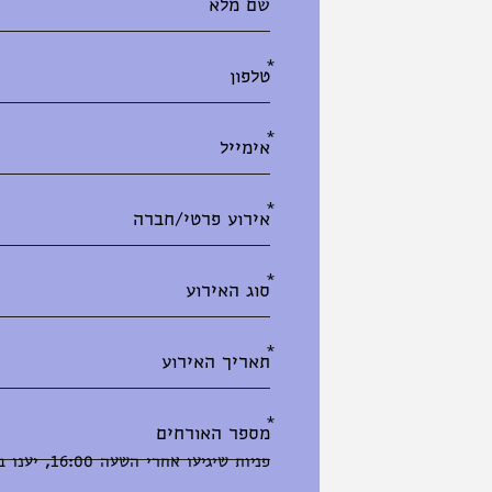
מלאו
את
טופס
-
השאירו
פרטים
או
באמצעות
אייקון
ה
whatsapp
אנא
הזן
תאריך
בפורמט
הבא:
יום
פניות שיגיעו אחרי השעה 16:00, יענו ביום שלמחרת
לוכסן