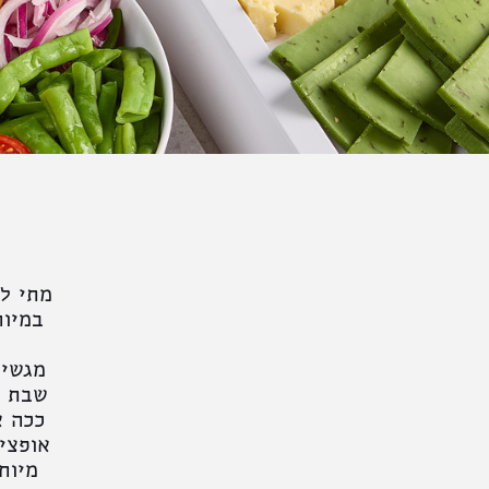
מתי ל
במיוח
מגשי 
שבת ב
ככה א
אופציו
מיוח