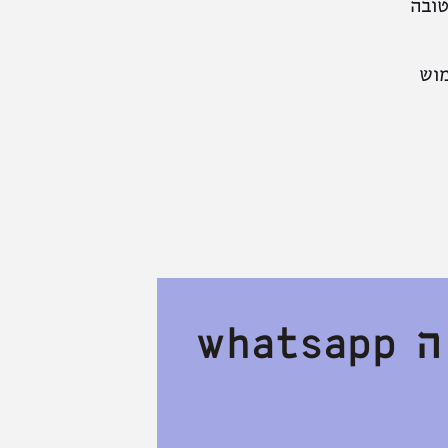
טובה
וש
wh