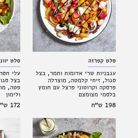
סלט קפרזה
סלט יווני
עגבניות שרי אדומות ותמר, בצל
עלי חסה,
סגול, זיתי קלמטה, מוצרלה
בצל סגול
פרסקה וקרוטוני פרצל עם חומץ
פטה, מוג
בלסמי מצומצם
ולימון
198 ש"ח
172 ש"ח