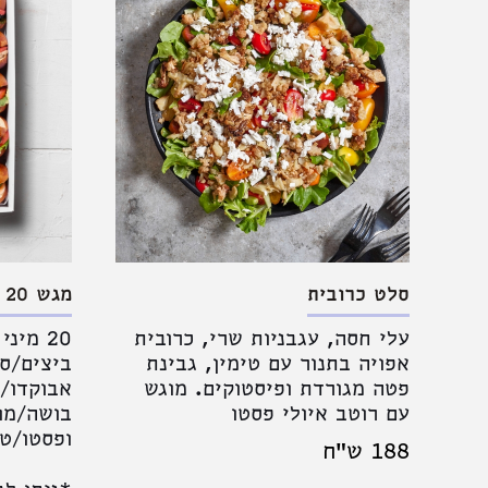
סלט כרובית
מגש 20 כריכים מיני פרצל
עלי חסה, עגבניות שרי, כרובית
20 מינ
אפויה בתנור עם טימין, גבינת
ביצים/ס
פטה מגורדת ופיסטוקים. מוגש
אבוקדו/
עם רוטב איולי פסטו
בושה/מו
ופסטו/טב
188 ש"ח